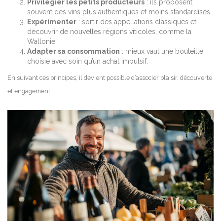
Privilégier les petits producteurs
: ils proposent
souvent des vins plus authentiques et moins standardisés.
Expérimenter
: sortir des appellations classiques et
découvrir de nouvelles régions viticoles, comme la
Wallonie.
Adapter sa consommation
: mieux vaut une bouteille
choisie avec soin qu’un achat impulsif.
En suivant ces principes, il devient possible d’associer plaisir, découverte
et engagement.