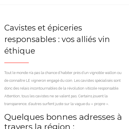
Cavistes et épiceries
responsables : vos alliés vin
éthique
Tout le monde n’a pas la chance d’habiter près d’un vignoble wallon ou
de connaître LE vigneron engagé du coin. Les cavistes spécialisés sont
donc des relais incontournables de la révolution viticole responsable.
Attention, tous les cavistes ne se valent pas. Certains jouent la
transparence, d’autres surfent juste sur la vague du « propre ».
Quelques bonnes adresses à
travers la région :