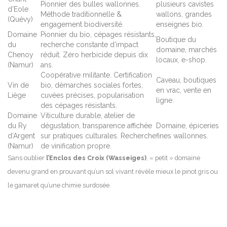
Pionnier des bulles wallonnes.
plusieurs cavistes
d’Eole
Méthode traditionnelle &
wallons, grandes
(Quévy)
engagement biodiversité.
enseignes bio.
Domaine
Pionnier du bio, cépages résistants,
Boutique du
du
recherche constante d’impact
domaine, marchés
Chenoy
réduit. Zéro herbicide depuis dix
locaux, e-shop.
(Namur)
ans.
Coopérative militante. Certification
Caveau, boutiques
Vin de
bio, démarches sociales fortes,
en vrac, vente en
Liège
cuvées précises, popularisation
ligne.
des cépages résistants.
Domaine
Viticulture durable, atelier de
du Ry
dégustation, transparence affichée
Domaine, épiceries
d’Argent
sur pratiques culturales. Recherche
fines wallonnes.
(Namur)
de vinification propre.
Sans oublier
l’Enclos des Croix (Wasseiges)
, « petit » domaine
devenu grand en prouvant qu’un sol vivant révèle mieux le pinot gris ou
le gamaret qu’une chimie surdosée.