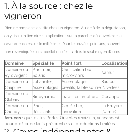
1. À la source : chez le
vigneron
Rien ne remplace la visite chez un vigneron. Au-delà de la dégustation,
on y tisse un lien direct : explications sur la parcelle, découverte de la
cave, anecdotes sur le millésime… Pour les cuvées pointues, souvent
non revendiquées en appellation, c’est parfois le seul moyen d’accès.
Domaine
Spécialité
Point fort
Localisation
Domaine du
Pinot noir,
Certification bio,
Namur
Ry d’Argent
Solaris
micro-vinifs
Domaine du
Johanniter,
Assemblages
Baulers
Chapitre
Assemblages
créatifs, faible soufre
(Nivelles)
Domaine de
Biodynamie
Travail en amphore
Genappe
Glabais
Domaine du
Pinot,
Certifié bio,
La Bruyère
Chenoy
Résistants
innovation
(Namur)
Astuces :
guettez les Portes Ouvertes (mai/juin, vendanges)
pour profiter de tarifs préférentiels et productions limitées
2. Caves indépendantes &