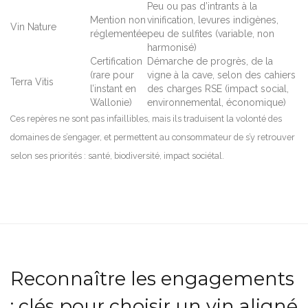
Peu ou pas d’intrants à la
Mention non
vinification, levures indigènes,
Vin Nature
réglementée
peu de sulfites (variable, non
harmonisé)
Certification
Démarche de progrès, de la
(rare pour
vigne à la cave, selon des cahiers
Terra Vitis
l’instant en
des charges RSE (impact social,
Wallonie)
environnemental, économique)
Ces repères ne sont pas infaillibles, mais ils traduisent la volonté des
domaines de s’engager, et permettent au consommateur de s’y retrouver
selon ses priorités : santé, biodiversité, impact sociétal.
Reconnaître les engagements
: clés pour choisir un vin aligné