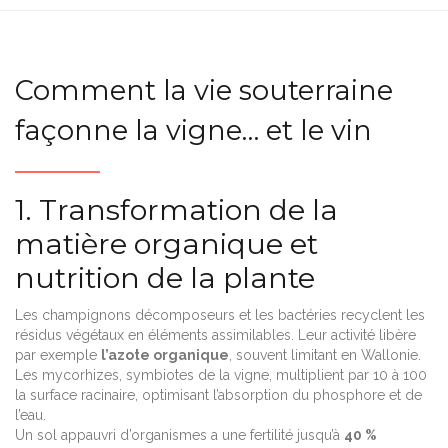
Comment la vie souterraine
façonne la vigne… et le vin
1. Transformation de la
matière organique et
nutrition de la plante
Les champignons décomposeurs et les bactéries recyclent les
résidus végétaux en éléments assimilables. Leur activité libère
par exemple
l’azote organique
, souvent limitant en Wallonie.
Les mycorhizes, symbiotes de la vigne, multiplient par 10 à 100
la surface racinaire, optimisant l’absorption du phosphore et de
l’eau.
Un sol appauvri d’organismes a une fertilité jusqu’à
40 %