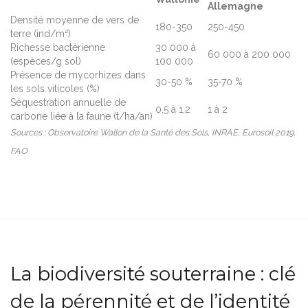
Allemagne
Densité moyenne de vers de
180-350
250-450
terre (ind/m²)
Richesse bactérienne
30 000 à
60 000 à 200 000
(espèces/g sol)
100 000
Présence de mycorhizes dans
30-50 %
35-70 %
les sols viticoles (%)
Séquestration annuelle de
0,5 à 1,2
1 à 2
carbone liée à la faune (t/ha/an)
Sources : Observatoire Wallon de la Santé des Sols, INRAE, Eurosoil 2019,
FAO
La biodiversité souterraine : clé
de la pérennité et de l’identité