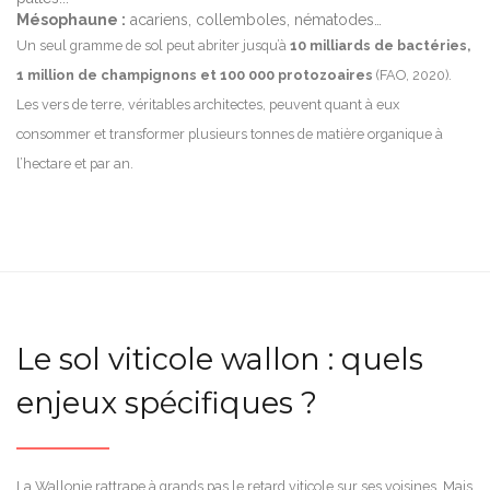
Mésophaune :
acariens, collemboles, nématodes…
Un seul gramme de sol peut abriter jusqu’à
10 milliards de bactéries,
1 million de champignons et 100 000 protozoaires
(FAO, 2020).
Les vers de terre, véritables architectes, peuvent quant à eux
consommer et transformer plusieurs tonnes de matière organique à
l’hectare et par an.
Le sol viticole wallon : quels
enjeux spécifiques ?
La Wallonie rattrape à grands pas le retard viticole sur ses voisines. Mais