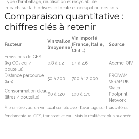
Type d’emballage, réutilisation et recyclabilité
Impacts sur la biodiversité locale et occupation des sols
Comparaison quantitative :
chiffres clés à retenir
Vin importé
Vin wallon
Facteur
(France, Italie,
Source
(moyenne)
Chili…)
Émissions de GES
(kg CO₂ eq. /
0,8 à 1,2
1,4 à 2,6
Ademe, OIV
bouteille)
Distance parcourue
FRCIVAM,
50 à 200
700 à 12 000
(km)
WRAP UK
Water
Consommation d’eau
60 à 120
100 à 170
Footprint
(litres / bouteille)
Network
À première vue, un vin local semble avoir l’avantage sur trois critères
fondamentaux : GES, transport, et eau. Mais la réalité est plus nuancée.