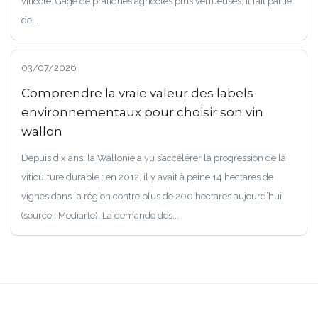
viticole. Gage de pratiques agricoles plus vertueuses, il fait partie
de...
03/07/2026
Comprendre la vraie valeur des labels
environnementaux pour choisir son vin
wallon
Depuis dix ans, la Wallonie a vu s’accélérer la progression de la
viticulture durable : en 2012, il y avait à peine 14 hectares de
vignes dans la région contre plus de 200 hectares aujourd’hui
(source : Mediarte). La demande des...