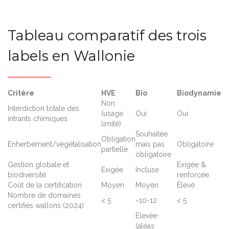
Tableau comparatif des trois
labels en Wallonie
Critère
HVE
Bio
Biodynamie
Non
Interdiction totale des
(usage
Oui
Oui
intrants chimiques
limité)
Souhaitée
Obligation
Enherbement/végétalisation
mais pas
Obligatoire
partielle
obligatoire
Gestion globale et
Exigée &
Exigée
Incluse
biodiversité
renforcée
Coût de la certification
Moyen
Moyen
Élevé
Nombre de domaines
< 5
~10-12
< 5
certifiés wallons (2024)
Élevée
(aléas