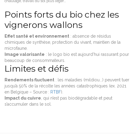
chaulage, travail du sol plus léger…
Points forts du bio chez les
vignerons wallons
Effet santé et environnement
: absence de résidus
chimiques de synthèse, protection du vivant, maintien de la
microfaune.
Image valorisante
: le logo bio est aujourd’hui rassurant pour
beaucoup de consommateurs.
Limites et défis
Rendements fluctuent
: les maladies (mildiou...) peuvent tuer
jusqu’à 50% de la récolte les années catastrophiques (ex. 2021
en Belgique – Source :
RTBF
).
Impact du cuivre
, qui n’est pas biodégradable et peut
s’accumuler dans le sol.