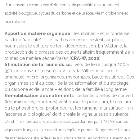
d’un ensemble complexe d’éléments : disponibilité des nutriments,
activité biologique, cycles du carbone et de l’azote, vie microbienne et
macrofaune.
Apport de matière organique
: les racines – et, si tondeuse
pas trop "radicale" ! – les parties aériennes restent sur place,
nourrissent le sol lors de leur décomposition. En Wallonie, la
production de biomasse des couverts atteint fréquemment 2 à 4
tonnes de matière sèche/ha/an (
CRA-W, 2020
).
Stimulation de la faune du sol
: vers de terre (jusqu’à 200 à
350 individus/m² mesurés à Villers-la-Ville sur sol argilo-
limoneux), micro-organismes, mycorhizes, bactéries libres… Ces
organismes sont au cœur de la transformation et du stockage
du carbone et de l’azote – et donc de la fertilité à long terme.
Remobilisation des nutriments
: certaines plantes de couvert
(légumineuses, crucifères) vont puiser le potassium, le calcium
ou le phosphore en profondeur et les ramener à la surface – un
"ascenseur biologique" dont profite la vigne la saison suivante.
Un chiffre marquant : dans des essais coordonnés par l’INRAE sur les
vignobles français, la couverture végétale permet d’augmenter le taux
de matière organique de 0,15 à 0,3 %/an dans les horizons superficiels,