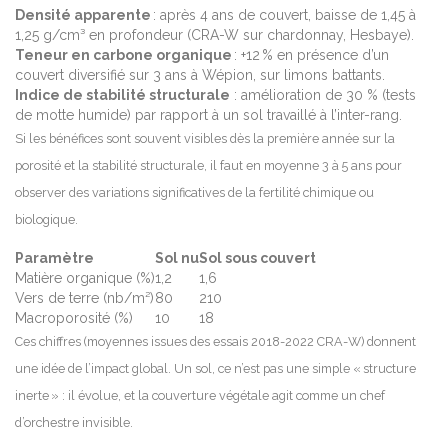
Densité apparente
: après 4 ans de couvert, baisse de 1,45 à
1,25 g/cm³ en profondeur (CRA-W sur chardonnay, Hesbaye).
Teneur en carbone organique
: +12 % en présence d’un
couvert diversifié sur 3 ans à Wépion, sur limons battants.
Indice de stabilité structurale
: amélioration de 30 % (tests
de motte humide) par rapport à un sol travaillé à l’inter-rang.
Si les bénéfices sont souvent visibles dès la première année sur la
porosité et la stabilité structurale, il faut en moyenne 3 à 5 ans pour
observer des variations significatives de la fertilité chimique ou
biologique.
Paramètre
Sol nu
Sol sous couvert
Matière organique (%)
1,2
1,6
Vers de terre (nb/m²)
80
210
Macroporosité (%)
10
18
Ces chiffres (moyennes issues des essais 2018-2022 CRA-W) donnent
une idée de l’impact global. Un sol, ce n’est pas une simple « structure
inerte » : il évolue, et la couverture végétale agit comme un chef
d’orchestre invisible.