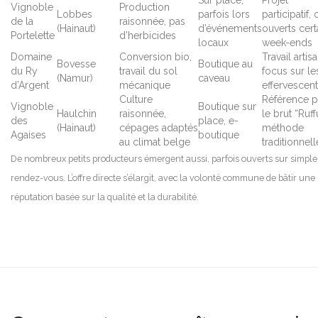
Vignoble
Production
Lobbes
parfois lors
participatif, 
de la
raisonnée, pas
(Hainaut)
d’événements
ouverts cert
Portelette
d’herbicides
locaux
week-ends
Domaine
Conversion bio,
Travail artisa
Bovesse
Boutique au
du Ry
travail du sol
focus sur le
(Namur)
caveau
d’Argent
mécanique
effervescen
Culture
Référence 
Vignoble
Boutique sur
Haulchin
raisonnée,
le brut “Ruff
des
place, e-
(Hainaut)
cépages adaptés
méthode
Agaises
boutique
au climat belge
traditionnell
De nombreux petits producteurs émergent aussi, parfois ouverts sur simple
rendez-vous. L’offre directe s’élargit, avec la volonté commune de bâtir une
réputation basée sur la qualité et la durabilité.