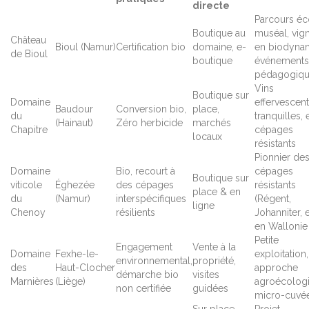
directe
Parcours éc
Boutique au
muséal, vig
Château
Bioul (Namur)
Certification bio
domaine, e-
en biodynam
de Bioul
boutique
événements
pédagogiq
Vins
Boutique sur
Domaine
effervescent
Baudour
Conversion bio,
place,
du
tranquilles, 
(Hainaut)
Zéro herbicide
marchés
Chapitre
cépages
locaux
résistants
Pionnier de
Domaine
Bio, recourt à
cépages
Boutique sur
viticole
Éghezée
des cépages
résistants
place & en
du
(Namur)
interspécifiques
(Régent,
ligne
Chenoy
résilients
Johanniter, e
en Wallonie
Petite
Engagement
Vente à la
Domaine
Fexhe-le-
exploitation,
environnemental,
propriété,
des
Haut-Clocher
approche
démarche bio
visites
Marnières
(Liège)
agroécolog
non certifiée
guidées
micro-cuvé
Sur place,
Projet