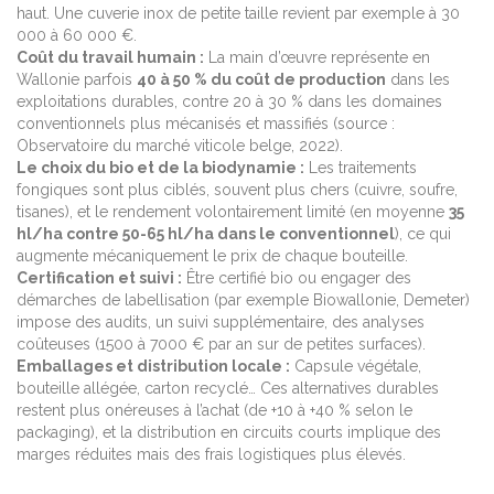
haut. Une cuverie inox de petite taille revient par exemple à 30
000 à 60 000 €.
Coût du travail humain :
La main d’œuvre représente en
Wallonie parfois
40 à 50 % du coût de production
dans les
exploitations durables, contre 20 à 30 % dans les domaines
conventionnels plus mécanisés et massifiés (source :
Observatoire du marché viticole belge, 2022).
Le choix du bio et de la biodynamie :
Les traitements
fongiques sont plus ciblés, souvent plus chers (cuivre, soufre,
tisanes), et le rendement volontairement limité (en moyenne
35
hl/ha contre 50-65 hl/ha dans le conventionnel
), ce qui
augmente mécaniquement le prix de chaque bouteille.
Certification et suivi :
Être certifié bio ou engager des
démarches de labellisation (par exemple Biowallonie, Demeter)
impose des audits, un suivi supplémentaire, des analyses
coûteuses (1500 à 7000 € par an sur de petites surfaces).
Emballages et distribution locale :
Capsule végétale,
bouteille allégée, carton recyclé… Ces alternatives durables
restent plus onéreuses à l’achat (de +10 à +40 % selon le
packaging), et la distribution en circuits courts implique des
marges réduites mais des frais logistiques plus élevés.