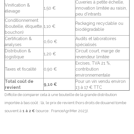
Cuveries à petite échelle,
Vinification &
1,50 €
innovation limitée au raisin,
élevage
peu d'intrants
Conditionnement
Packaging recyclable ou
(bouteille, étiquette,
1,10 €
biodégradable
bouchon)
Certification &
Audits et laboratoires
0,60 €
analyses
spécialisés
Distribution &
Circuit court, marge de
1,20 €
logistique
revendeur limitée
Excises, TVA 21 %,
Taxes et fiscalité
0,90 €
contribution
environnementale
Total coût de
Pour un vin vendu environ
9,10 €
revient
13 à 17 € TTC
Difficile de comparer cela à une bouteille de la grande distribution
importée à bas coût : là, le prix de revient (hors droits de douane) tombe
souvent à
1 à 2 €
(source : FranceAgriMer 2023).