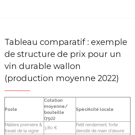
Tableau comparatif : exemple
de structure de prix pour un
vin durable wallon
(production moyenne 2022)
Cotation
moyenne/
Poste
Spécificité locale
bouteille
(75cl)
Matière première &
Petit rendement, forte
3,80 €
travail de la vigne
densité de main d’œuvre