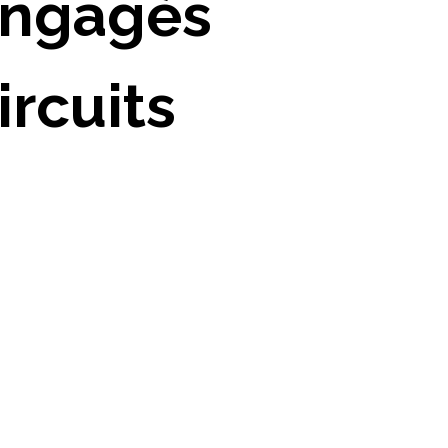
engagés
ircuits