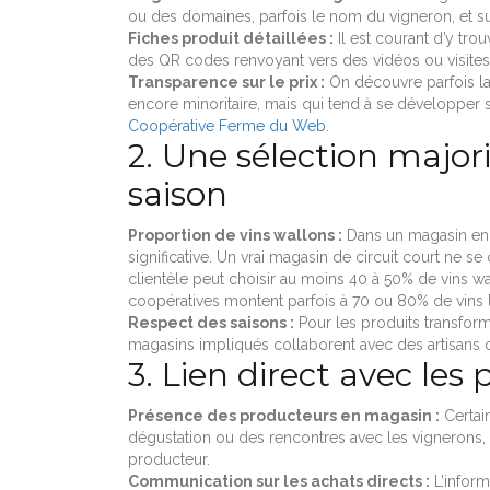
ou des domaines, parfois le nom du vigneron, et su
Fiches produit détaillées :
Il est courant d’y tro
des QR codes renvoyant vers des vidéos ou visites 
Transparence sur le prix :
On découvre parfois la 
encore minoritaire, mais qui tend à se développer 
Coopérative Ferme du Web
.
2. Une sélection major
saison
Proportion de vins wallons :
Dans un magasin enga
significative. Un vrai magasin de circuit court ne s
clientèle peut choisir au moins 40 à 50% de vins wa
coopératives montent parfois à 70 ou 80% de vins l
Respect des saisons :
Pour les produits transformé
magasins impliqués collaborent avec des artisans du 
3. Lien direct avec les
Présence des producteurs en magasin :
Certai
dégustation ou des rencontres avec les vignerons
producteur.
Communication sur les achats directs :
L’inform