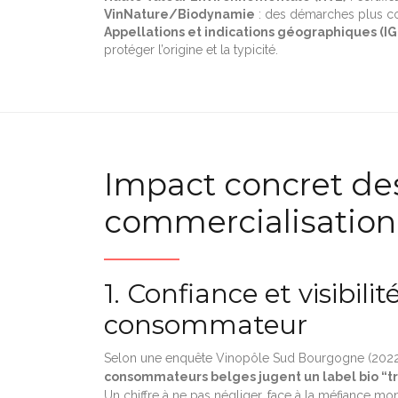
VinNature/Biodynamie
: des démarches plus conf
Appellations et indications géographiques (IG
protéger l’origine et la typicité.
Impact concret des 
commercialisation
1. Confiance et visibili
consommateur
Selon une enquête Vinopôle Sud Bourgogne (2022, 
consommateurs belges jugent un label bio “t
Un chiffre à ne pas négliger, face à la méfiance mont