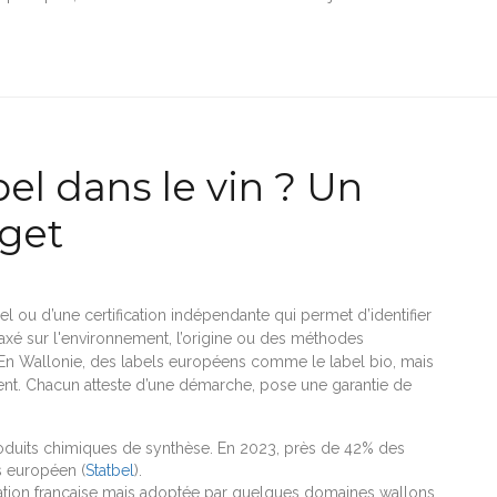
el dans le vin ? Un
dget
iciel ou d’une certification indépendante qui permet d’identifier
 axé sur l'environnement, l’origine ou des méthodes
c.). En Wallonie, des labels européens comme le label bio, mais
gent. Chacun atteste d’une démarche, pose une garantie de
roduits chimiques de synthèse. En 2023, près de 42% des
s européen (
Statbel
).
ication française mais adoptée par quelques domaines wallons.