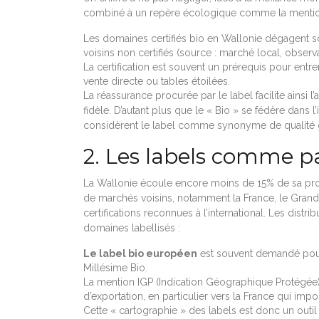
combiné à un repère écologique comme la mention “B
Les domaines certifiés bio en Wallonie dégagent so
voisins non certifiés (source : marché local, obs
La certification est souvent un prérequis pour entre
vente directe ou tables étoilées.
La réassurance procurée par le label facilite ainsi l’
fidèle. D’autant plus que le « Bio » se fédère dan
considèrent le label comme synonyme de qualité gu
2. Les labels comme pa
La Wallonie écoule encore moins de 15% de sa pro
de marchés voisins, notamment la France, le Gran
certifications reconnues à l’international. Les distr
domaines labellisés :
Le label bio européen
est souvent demandé pour
Millésime Bio.
La mention IGP (Indication Géographique Protégée) o
d’exportation, en particulier vers la France qui impo
Cette « cartographie » des labels est donc un outil s