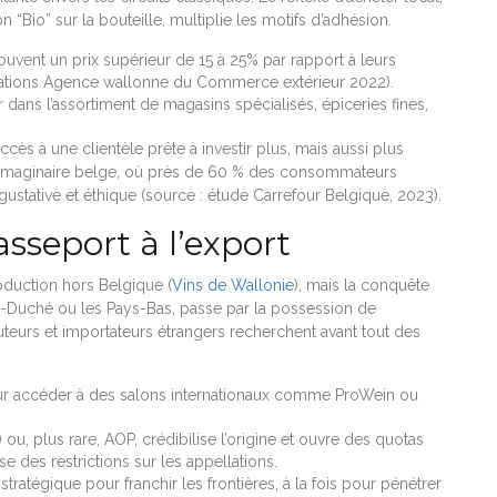
io” sur la bouteille, multiplie les motifs d’adhésion.
uvent un prix supérieur de 15 à 25% par rapport à leurs
ervations Agence wallonne du Commerce extérieur 2022).
r dans l’assortiment de magasins spécialisés, épiceries fines,
accès à une clientèle prête à investir plus, mais aussi plus
s l’imaginaire belge, où près de 60 % des consommateurs
stative et éthique (source : étude Carrefour Belgique, 2023).
sseport à l’export
duction hors Belgique (
Vins de Wallonie
), mais la conquête
d-Duché ou les Pays-Bas, passe par la possession de
ibuteurs et importateurs étrangers recherchent avant tout des
 accéder à des salons internationaux comme ProWein ou
u, plus rare, AOP, crédibilise l’origine et ouvre des quotas
se des restrictions sur les appellations.
tratégique pour franchir les frontières, à la fois pour pénétrer