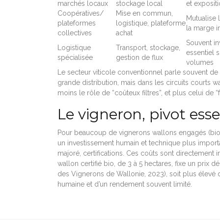
marchés locaux
stockage local
et exposit
Coopératives/
Mise en commun,
Mutualise l
plateformes
logistique, plateforme
la marge i
collectives
achat
Souvent in
Logistique
Transport, stockage,
essentiel s
spécialisée
gestion de flux
volumes
Le secteur viticole conventionnel parle souvent de
grande distribution, mais dans les circuits courts wa
moins le rôle de “coûteux filtres”, et plus celui de “fa
Le vigneron, pivot esse
Pour beaucoup de vignerons wallons engagés (bio, 
un investissement humain et technique plus important 
majoré, certifications. Ces coûts sont directement 
wallon certifié bio, de 3 à 5 hectares, fixe un prix 
des Vignerons de Wallonie, 2023), soit plus élevé qu
humaine et d’un rendement souvent limité.