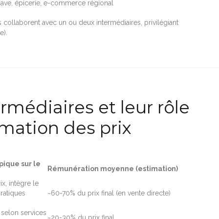
cave, épicerie, e-commerce régional
s collaborent avec un ou deux intermédiaires, privilégiant
e).
rmédiaires et leur rôle
rmation des prix
pique sur le
Rémunération moyenne (estimation)
x, intègre le
ratiques
~60-70% du prix final (en vente directe)
 selon services
~20-30% du prix final