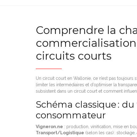
Comprendre la cha
commercialisation 
circuits courts
Un circuit court en Wallonie, ce n’est pas toujours 
limiter les intermédiaires et d’optimiser la transp
subsistent dans un circuit court et comment influent-i
Schéma classique : du
consommateur
Vigneron.ne
: production, vinification, mise en bou
Transport/Logistique
(selon les cas) : stockag