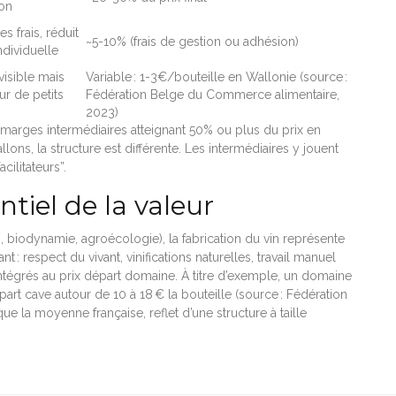
ion
es frais, réduit
~5-10% (frais de gestion ou adhésion)
ndividuelle
visible mais
Variable : 1-3€/bouteille en Wallonie (source :
ur de petits
Fédération Belge du Commerce alimentaire,
2023)
 marges intermédiaires atteignant 50% ou plus du prix en
llons, la structure est différente. Les intermédiaires y jouent
cilitateurs”.
ntiel de la valeur
biodynamie, agroécologie), la fabrication du vin représente
: respect du vivant, vinifications naturelles, travail manuel
intégrés au prix départ domaine. À titre d’exemple, un domaine
départ cave autour de 10 à 18 € la bouteille (source : Fédération
e la moyenne française, reflet d’une structure à taille