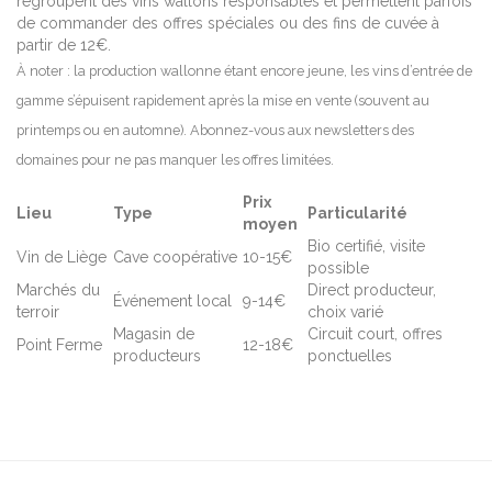
regroupent des vins wallons responsables et permettent parfois
de commander des offres spéciales ou des fins de cuvée à
partir de 12€.
À noter : la production wallonne étant encore jeune, les vins d’entrée de
gamme s’épuisent rapidement après la mise en vente (souvent au
printemps ou en automne). Abonnez-vous aux newsletters des
domaines pour ne pas manquer les offres limitées.
Prix
Lieu
Type
Particularité
moyen
Bio certifié, visite
Vin de Liège
Cave coopérative
10-15€
possible
Marchés du
Direct producteur,
Événement local
9-14€
terroir
choix varié
Magasin de
Circuit court, offres
Point Ferme
12-18€
producteurs
ponctuelles