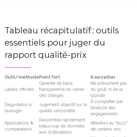
Tableau récapitulatif : outils
essentiels pour juger du
rapport qualité-prix
Outil/méthode
Point fort
À surveiller
Garantie de base,
Ne présument pas
Labels officiels
transparence du cahier
du goût, ni de la
des charges
typicité
À compléter par
Dégustation à
Jugement objectif sur la
l’analyse des
l’aveugle
qualité sensorielle
engagements
Rassemble rapidement
Applications &
Attention au “buzz”
beaucoup de données,
comparateurs
de certains vins
avis d’utilisateurs