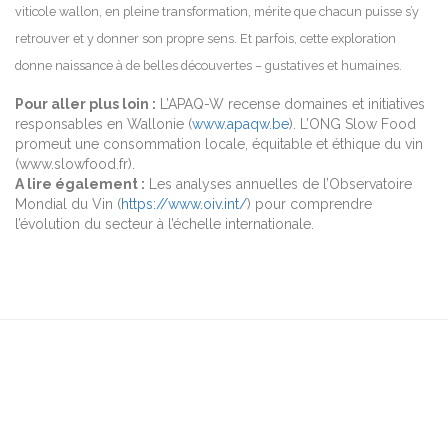
viticole wallon, en pleine transformation, mérite que chacun puisse s’y
retrouver et y donner son propre sens. Et parfois, cette exploration
donne naissance à de belles découvertes – gustatives et humaines.
Pour aller plus loin :
L’APAQ-W recense domaines et initiatives
responsables en Wallonie (
www.apaqw.be
). L’ONG Slow Food
promeut une consommation locale, équitable et éthique du vin
(www.slowfood.fr).
A lire également :
Les analyses annuelles de l’Observatoire
Mondial du Vin (
https://www.oiv.int/
) pour comprendre
l’évolution du secteur à l’échelle internationale.